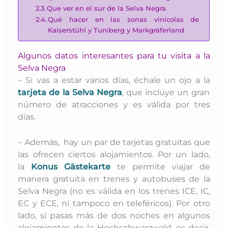
Que ver en el sur de la Selva Negra
Qué hacer en las zonas vinícolas de
Kaiserstühl y Tuniberg y Markgräferland
Algunos datos interesantes para tu visita a la
Selva Negra
– Si vas a estar varios días, échale un ojo a la
tarjeta de la Selva Negra
, que incluye un gran
número de atracciones y es válida por tres
días.
– Además, hay un par de tarjetas gratuitas que
las ofrecen ciertos alojamientos. Por un lado,
la
Konus Gästekarte
te permite viajar de
manera gratuita en trenes y autobuses de la
Selva Negra (no es válida en los trenes ICE, IC,
EC y ECE, ni tampoco en teleféricos). Por otro
lado,
si pasas más de dos noches en algunos
alojamientos de la Hochschwarzwald, es decir,