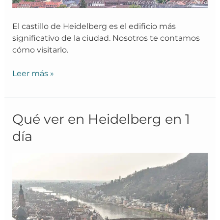
El castillo de Heidelberg es el edificio más
significativo de la ciudad. Nosotros te contamos
cómo visitarlo.
Leer más »
Qué
Qué ver en Heidelberg en 1
ver
día
en
Heidelberg
en
1
día