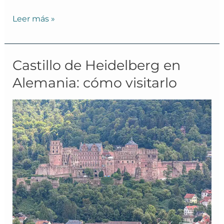
Leer más »
Castillo
Castillo de Heidelberg en
de
Alemania: cómo visitarlo
Heidelberg
en
Alemania:
cómo
visitarlo