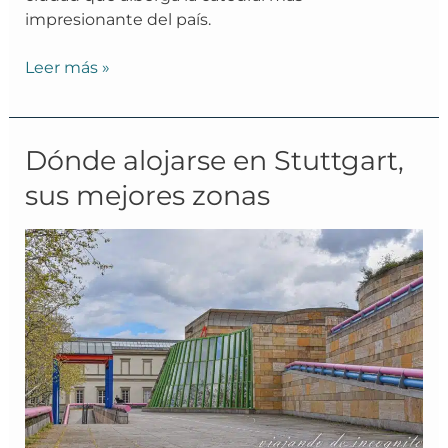
impresionante del país.
Leer más »
Dónde
Dónde alojarse en Stuttgart,
alojarse
sus mejores zonas
en
Stuttgart,
sus
mejores
zonas