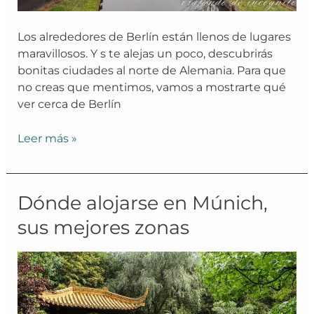
Los alrededores de Berlín están llenos de lugares
maravillosos. Y s te alejas un poco, descubrirás
bonitas ciudades al norte de Alemania. Para que
no creas que mentimos, vamos a mostrarte qué
ver cerca de Berlín
Leer más »
Dónde
Dónde alojarse en Múnich,
alojarse
sus mejores zonas
en
Múnich,
sus
mejores
zonas