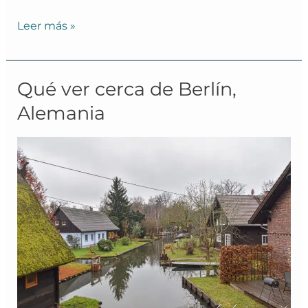
Leer más »
Qué
Qué ver cerca de Berlín,
ver
Alemania
cerca
de
Berlín,
Alemania