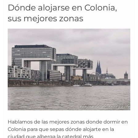
Dónde
Dónde alojarse en Colonia,
alojarse
sus mejores zonas
en
Colonia,
sus
mejores
zonas
Hablamos de las mejores zonas donde dormir en
Colonia para que sepas dónde alojarte en la
ciudad que alberga la catedral más