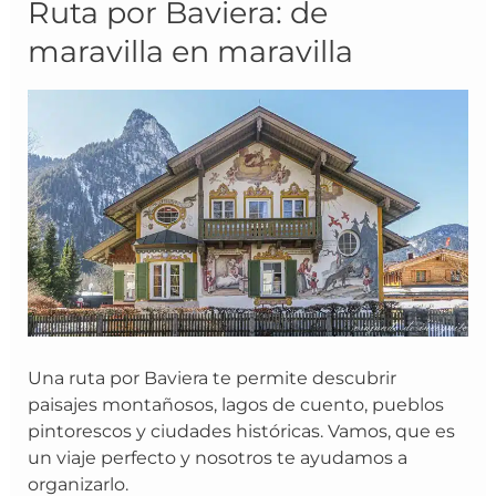
Ruta
Ruta por Baviera: de
por
maravilla en maravilla
Baviera:
de
maravilla
en
maravilla
Una ruta por Baviera te permite descubrir
paisajes montañosos, lagos de cuento, pueblos
pintorescos y ciudades históricas. Vamos, que es
un viaje perfecto y nosotros te ayudamos a
organizarlo.