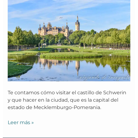
Schwerin
y
qué
ver
en
la
ciudad
Te contamos cómo visitar el castillo de Schwerin
y que hacer en la ciudad, que es la capital del
estado de Mecklemburgo-Pomerania.
Leer más »