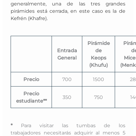
g
eneralmente, una de las tres grandes
pirámides está cerrada, en este caso es la de
Kefrén (Khafre).
Pirámide
Pirá
Entrada
de
d
General
Keops
Mice
(Khufu)
(Menk
Precio
700
1500
28
Precio
350
750
14
estudiante**
*
Para visitar las tumbas de los
trabajadores necesitarás adquirir al menos 5