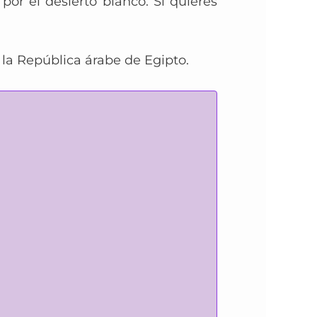
or el desierto blanco. Si quieres
, la República árabe de Egipto.