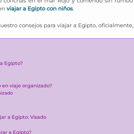
 conchas en el mar Rojo y corriendo sin rumbo p
 en
viajar a Egipto con niños
.
nuestro
consejos para viajar
a Egipto, oficialmente
 a Egipto?
 o en viaje organizado?
nizado
ar a Egipto: Visado
jar a Egipto?