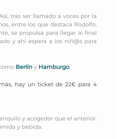
sí, tras ser llamado a voces por la
os, entre los que destaca Rodolfo.
, se propulsa para llegar al final
rcado y ahí espera a los niñ@s para
s como
Berlín
y
Hamburgo
.
más, hay un ticket de 22€ para 4
nquilo y acogedor que el anterior.
comida y bebida.