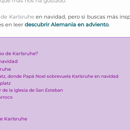
s que más nos ha gustado.
 de Karlsruhe
en navidad, pero si buscas más inspi
s en leer
descubrir Alemania en adviento
.
ño de Karlsruhe?
 navidad
sruhe
atz, donde Papá Noel sobrevuela Karlsruhe en navidad
platz
de la iglesia de San Esteban
arroco
e Karlsruhe