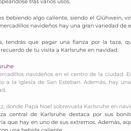
opeándose tras varios usos.
es bebiendo algo caliente, siendo
el Glühwein, vi
mercadillos navideños hay una gran variedad de el
 tendrás que pagar una fianza por la taza, qu
cuerdo de tu visita a Karlsruhe en navidad.
sruhe
rcadillos navideños en el centro de la ciudad. E
to a la iglesia de San Esteban. Además, hay una 
ad.
tz, donde Papá Noel sobrevuela Karlsruhe en nav
aza central de Karlsruhe destaca por sus boni
oria que hay en uno de sus extremos. Además, aq
 con una bebida caliente.