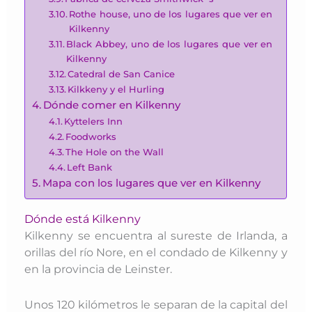
Rothe house, uno de los lugares que ver en
Kilkenny
Black Abbey, uno de los lugares que ver en
Kilkenny
Catedral de San Canice
Kilkkeny y el Hurling
Dónde comer en Kilkenny
Kyttelers Inn
Foodworks
The Hole on the Wall
Left Bank
Mapa con los lugares que ver en Kilkenny
Dónde está Kilkenny
Kilkenny se encuentra al sureste de Irlanda, a
orillas del río Nore, en el condado de Kilkenny y
en la provincia de Leinster.
Unos 120 kilómetros le separan de la capital del