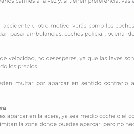
ios carriles a la vez y, si tienen preferencia, vas
r accidente u otro motivo, verás como los coche
uedan pasar ambulancias, coches policía… buena id
de velocidad, no desesperes, ya que las leves son
do los precios.
eden multar por aparcar en sentido contrario 
era
s aparcar en la acera, ya sea medio coche o el c
e limitan la zona donde puedes aparcar, pero no n