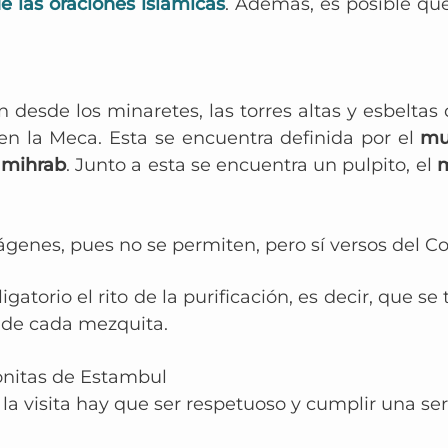
de las oraciones islámicas
. Además, es posible qu
ión desde los
minaretes
, las torres altas y esbeltas
en la Meca. Esta se encuentra definida por el
mu
a
mihrab
. J
unto a esta se encuentra un pulpito, el
m
ágenes, pues no se permiten, pero sí versos del Cor
ligatorio el rito de la purificación, es decir, que se
 de cada mezquita.
onitas de Estambul
e la visita hay que ser respetuoso y cumplir una s