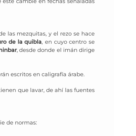
e este cambie en fechas señaladas
 de las mezquitas, y el
rezo se hace
ro de la quibla
, en cuyo centro se
inbar
,
desde donde el imán dirige
án escritos en caligrafía árabe.
 tienen que lavar, de ahí las
fuentes
erie de normas: