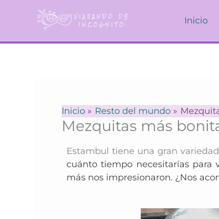
Ir
al
Inicio
contenido
Inicio
Resto del mundo
Mezquita
Mezquitas más bonita
Estambul tiene una gran variedad
cuánto tiempo necesitarías para vi
más nos impresionaron. ¿Nos aco