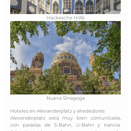
Hackesche Höfe
Nueva Sinagoga
Hoteles en Alexanderplatz y alrededores
Alexanderplatz está muy bien comunicada,
con paradas de S-Bahn, U-Bahn y tranvía.