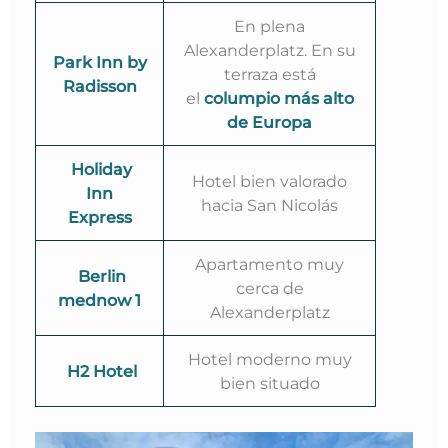
En plena
Alexanderplatz. En su
Park Inn by
terraza está
Radisson
el
columpio más alto
de Europa
Holiday
Hotel bien valorado
Inn
hacia San Nicolás
Express
Apartamento muy
Berlin
cerca de
mednow 1
Alexanderplatz
Hotel moderno muy
H2 Hotel
bien situado