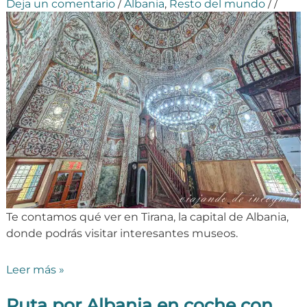
Deja un comentario
/
Albania
,
Resto del mundo
/
/
Te contamos qué ver en Tirana, la capital de Albania,
donde podrás visitar interesantes museos.
Leer más »
Ruta por Albania en coche con