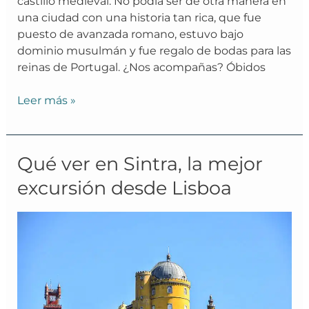
castillo medieval. No podía ser de otra manera en
una ciudad con una historia tan rica, que fue
puesto de avanzada romano, estuvo bajo
dominio musulmán y fue regalo de bodas para las
reinas de Portugal. ¿Nos acompañas? Óbidos
Leer más »
Qué
Qué ver en Sintra, la mejor
ver
excursión desde Lisboa
en
Sintra,
la
mejor
excursión
desde
Lisboa