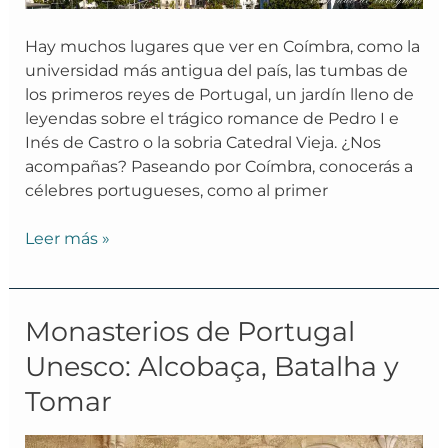
Hay muchos lugares que ver en Coímbra, como la
universidad más antigua del país, las tumbas de
los primeros reyes de Portugal, un jardín lleno de
leyendas sobre el trágico romance de Pedro I e
Inés de Castro o la sobria Catedral Vieja. ¿Nos
acompañas? Paseando por Coímbra, conocerás a
célebres portugueses, como al primer
Leer más »
Monasterios
Monasterios de Portugal
de
Unesco: Alcobaça, Batalha y
Portugal
Tomar
Unesco:
Alcobaça,
Batalha