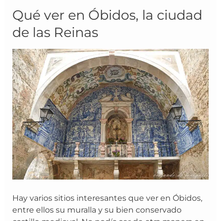
Qué
Qué ver en Óbidos, la ciudad
ver
de las Reinas
en
Óbidos,
la
ciudad
de
las
Reinas
Hay varios sitios interesantes que ver en Óbidos,
entre ellos su muralla y su bien conservado