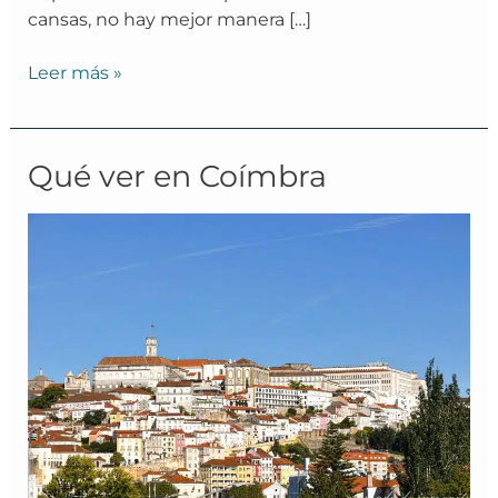
cansas, no hay mejor manera […]
Leer más »
Qué
Qué ver en Coímbra
ver
en
Coímbra