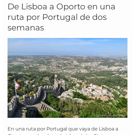
De
De Lisboa a Oporto en una
Lisboa
ruta por Portugal de dos
a
semanas
Oporto
en
una
ruta
por
Portugal
de
dos
semanas
En una ruta por Portugal que vaya de Lisboa a