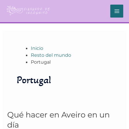
Ir
al
contenido
Inicio
Resto del mundo
Portugal
Portugal
Qué
Qué hacer en Aveiro en un
hacer
día
en