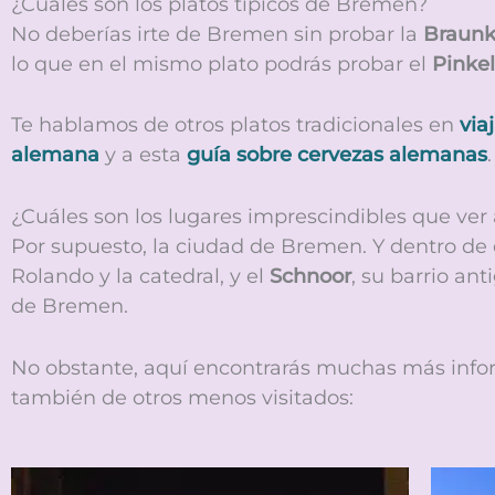
¿Cuáles son los platos típicos de Bremen?
No deberías irte de Bremen sin probar la
Braunk
lo que en el mismo plato podrás probar el
Pinkel
Te hablamos de otros platos tradicionales en
via
alemana
y a esta
guía sobre cervezas alemanas
.
¿Cuáles son los lugares imprescindibles que ver 
Por supuesto, la ciudad de Bremen. Y dentro de e
Rolando y la catedral, y el
Schnoor
, su barrio an
de Bremen.
No obstante, aquí encontrarás muchas más inform
también de otros menos visitados: